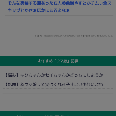
そんな実装する暇あったら人参色増やすとかチムレ全ス
キップとかさぁほかにあるよなぁ
引用元：https://krsw.5ch.net/test/read.cgi/gamesm/1632280102/
おすすめ「ウマ娘」記事
【悩み】キタちゃんかセイちゃんかどっちにしようか…
【話題】秋ウマ娘って実はくれる子すごい少ないよね