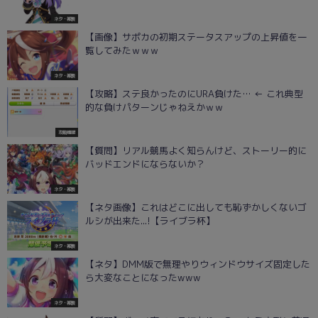
ネタ・雑談
【画像】サポカの初期ステータスアップの上昇値を一
覧してみたｗｗｗ
ネタ・雑談
【攻略】ステ良かったのにURA負けた… ← これ典型
的な負けパターンじゃねえかｗｗ
攻略情報
【質問】リアル競馬よく知らんけど、ストーリー的に
バッドエンドにならないか？
ネタ・雑談
【ネタ画像】これはどこに出しても恥ずかしくないゴ
ルシが出来た...!【ライブラ杯】
ネタ・雑談
【ネタ】DMM版で無理やりウィンドウサイズ固定した
ら大変なことになったwww
ネタ・雑談