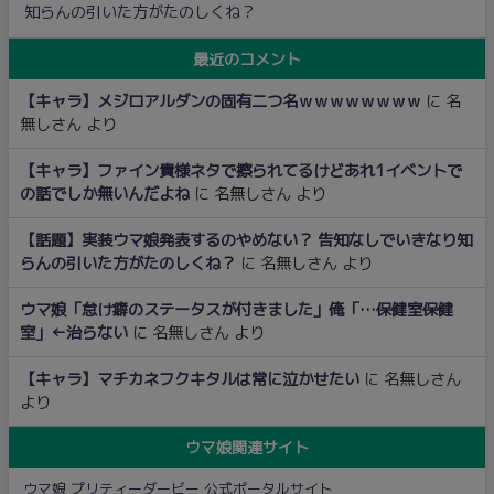
知らんの引いた方がたのしくね？
最近のコメント
【キャラ】メジロアルダンの固有二つ名ｗｗｗｗｗｗｗｗ
に
名
無しさん
より
【キャラ】ファイン貴様ネタで擦られてるけどあれ1イベントで
の話でしか無いんだよね
に
名無しさん
より
【話題】実装ウマ娘発表するのやめない？ 告知なしでいきなり知
らんの引いた方がたのしくね？
に
名無しさん
より
ウマ娘「怠け癖のステータスが付きました」俺「…保健室保健
室」←治らない
に
名無しさん
より
【キャラ】マチカネフクキタルは常に泣かせたい
に
名無しさん
より
ウマ娘関連サイト
ウマ娘 プリティーダービー 公式ポータルサイト