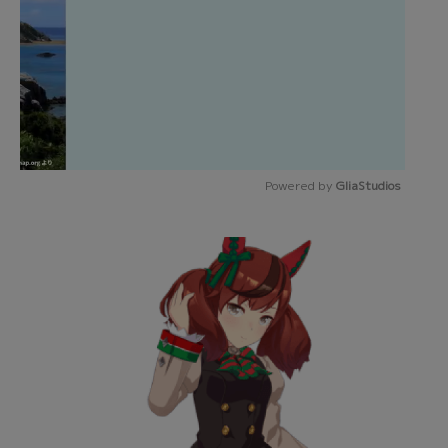
Powered by 
GliaStudios
Mute