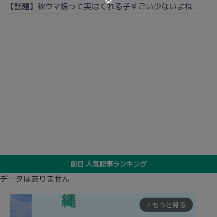
【話題】秋ウマ娘って実はくれる子すごい少ないよね
前日 人気記事ランキング
データはありません
もっと見る
arrow_forward_ios