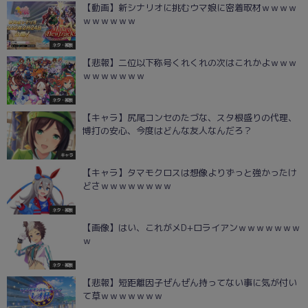
【動画】新シナリオに挑むウマ娘に密着取材ｗｗｗｗ
ｗｗｗｗｗｗ
ネタ・雑談
【悲報】二位以下称号くれくれの次はこれかよｗｗｗ
ｗｗｗｗｗｗｗ
ネタ・雑談
【キャラ】尻尾コンセのたづな、スタ根盛りの代理、
博打の安心、今度はどんな友人なんだろ？
キャラ
【キャラ】タマモクロスは想像よりずっと強かったけ
どさｗｗｗｗｗｗｗｗ
ネタ・雑談
【画像】はい、これがメD+ロライアンｗｗｗｗｗｗｗ
ｗ
ネタ・雑談
【悲報】短距離因子ぜんぜん持ってない事に気が付い
て草ｗｗｗｗｗｗｗ